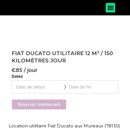
Aller
Menu
au
À PROPOS DE NOUS
NOUS CONTACTER
contenu
FIAT DUCATO UTILITAIRE 12 M³ / 150
KILOMÈTRES JOUR
€
85
/ jour
Dates
Réserver maintenant
Location utilitaire Fiat Ducato aux Mureaux (78130)