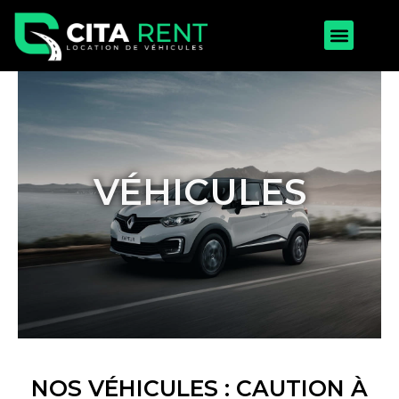
Aller
Menu
au
contenu
VÉHICULES
NOS VÉHICULES : CAUTION À